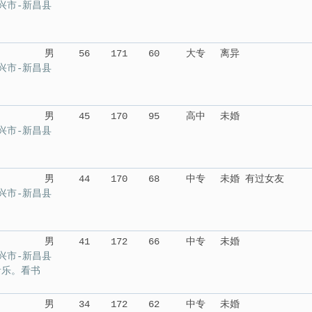
兴市-新昌县
男
56
171
60
大专
离异
兴市-新昌县
男
45
170
95
高中
未婚
兴市-新昌县
男
44
170
68
中专
未婚 有过女友
兴市-新昌县
男
41
172
66
中专
未婚
兴市-新昌县
音乐。看书
男
34
172
62
中专
未婚