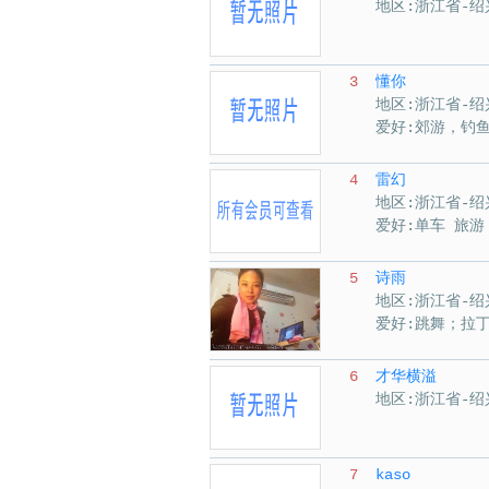
地区:浙江省-绍
3
懂你
地区:浙江省-绍
爱好:郊游，钓
4
雷幻
地区:浙江省-绍
爱好:单车 旅游
5
诗雨
地区:浙江省-绍
爱好:跳舞；拉
6
才华横溢
地区:浙江省-绍
7
kaso