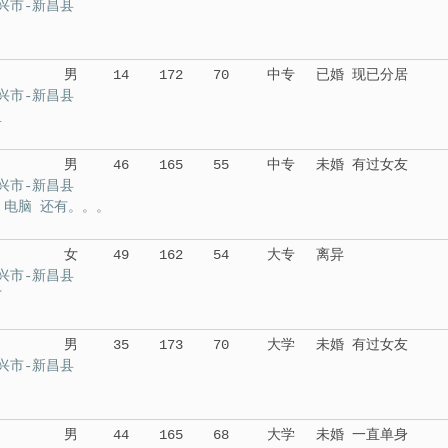
兴市-新昌县
男
14
172
70
中专
已婚 现已分居
兴市-新昌县
鱼
男
46
165
55
中专
未婚 有过女友
兴市-新昌县
 电脑 还有。。。
女
49
162
54
大专
离异
兴市-新昌县
丁
男
35
173
70
大学
未婚 有过女友
兴市-新昌县
男
44
165
68
大学
未婚 一直单身