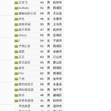
王洪飞
43
男
杭州市
foolbaby
51
男
西湖区
被触动的心弦
50
男
天台县
伊水
46
女
永康市
放牧幸福
55
男
义乌市
疯子乖乖
47
男
杭州市
yhfyyy
55
男
定海区
J
54
女
宁波市
予我心安
51
男
西湖区
感恩
41
男
余姚市
正正
63
男
江山市
君无戏言
55
男
萧山区
老肖
55
男
西湖区
FSir
62
男
西湖区
了然
61
男
金华市
爱的知音王
50
男
永嘉县
耕耘桃花源
56
男
海宁市
快乐
48
男
越城区
世界有真情
41
男
杭州市
寻找真爱
40
男
温州市