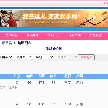
首
交朋识友
会员风采
征婚中心
成功故事
婚介联盟
>
新昌县
> 地区列表
新昌婚介网
性别
年龄
身高
体重
教育
婚姻
男
46
174
76
中专
未婚
兴市-新昌县
男
50
170
60
高中
未婚