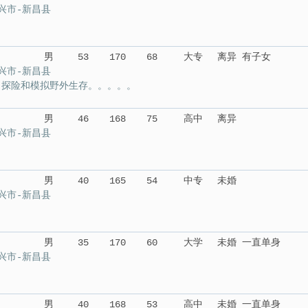
兴市-新昌县
男
53
170
68
大专
离异 有子女
兴市-新昌县
，探险和模拟野外生存。。。。。
男
46
168
75
高中
离异
兴市-新昌县
男
40
165
54
中专
未婚
兴市-新昌县
男
35
170
60
大学
未婚 一直单身
兴市-新昌县
男
40
168
53
高中
未婚 一直单身