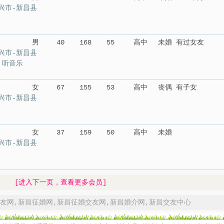
兴市-新昌县
男
40
168
55
高中
未婚 有过女友
兴市-新昌县
 听音乐
女
67
155
53
高中
丧偶 有子女
兴市-新昌县
女
37
159
50
高中
未婚
兴市-新昌县
[进入下一页，查看更多会员]
友网
,
新昌征婚网
,
新昌征婚交友网
,
新昌婚介网
,
新昌交友中心