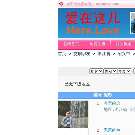
loveinhere.com!
欢迎光临爱在这儿
爱网首页
免费注册
我的档案
首页
>
交朋识友
>
浙江省
>
绍兴市
~
已无下级地区。
编号
昵称
1
今天给力
地区:浙江省-绍
2
无尾的鱼