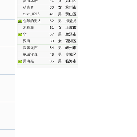
夏虫冰语
41
女
萧山区
萌杳杳
30
女
杭州市
xuxu_0215
41
男
萧山区
心酸的男人
52
男
海盐县
木棉花
51
女
上虞市
华
57
男
兰溪市
深海
39
女
西湖区
温馨无声
54
男
嵊州市
抱诚守真
48
男
鹿城区
周海亮
35
男
临海市