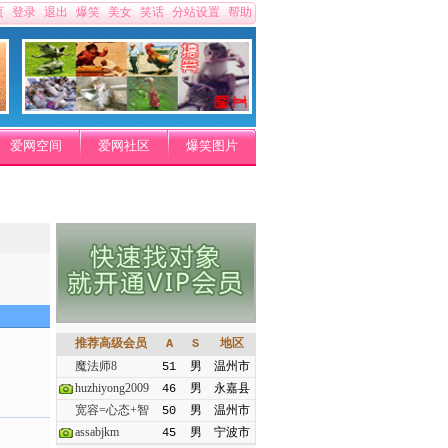
页
登录
退出
爆笑
美女
笑话
分站设置
帮助
爱网空间
爱网社区
爆笑图片
推荐高级会员
A
S
地区
魔法师8
51
男
温州市
huzhiyong2009
46
男
永嘉县
宽容=心态+智
50
男
温州市
assabjkm
45
男
宁波市