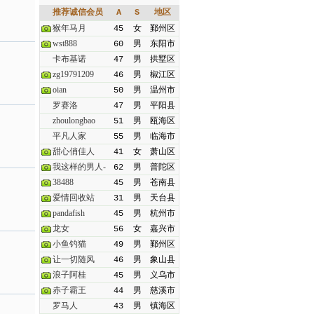
推荐诚信会员
A
S
地区
猴年马月
45
女
鄞州区
wst888
60
男
东阳市
卡布基诺
47
男
拱墅区
zg19791209
46
男
椒江区
oian
50
男
温州市
罗赛洛
47
男
平阳县
zhoulongbao
51
男
瓯海区
平凡人家
55
男
临海市
甜心俏佳人
41
女
萧山区
我这样的男人-
62
男
普陀区
38488
45
男
苍南县
爱情回收站
31
男
天台县
pandafish
45
男
杭州市
龙女
56
女
嘉兴市
小鱼钓猫
49
男
鄞州区
让一切随风
46
男
象山县
浪子阿桂
45
男
义乌市
赤子霸王
44
男
慈溪市
罗马人
43
男
镇海区