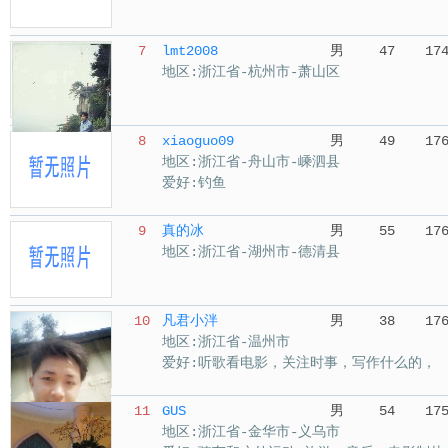
7
lmt2008
男
47
17
地区:浙江省-杭州市-萧山区
8
xiaoguo09
男
49
17
地区:浙江省-舟山市-嵊泗县
爱好:钓鱼
9
真的冰
男
55
17
地区:浙江省-湖州市-德清县
10
凡君小泮
男
38
17
地区:浙江省-温州市
爱好:听歌看电影，关注时事，写作什么的，
11
GUS
男
54
17
地区:浙江省-金华市-义乌市