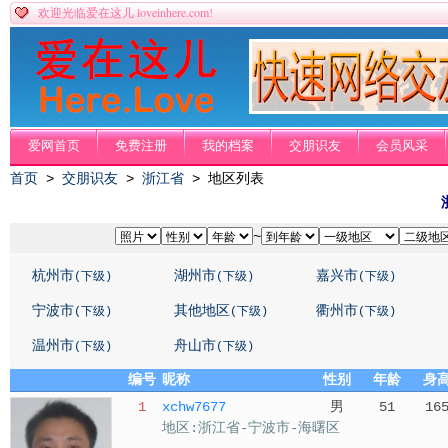
loveinhere.com!
欢迎光临爱在这儿
爱网首页
免费注册
我的档案
交朋识友
会员风采
首页
>
交朋识友
>
浙江省
> 地区列表
~
杭州市
湖州市
嘉兴市
(下级)
(下级)
(下级)
宁波市
其他地区
衢州市
(下级)
(下级)
(下级)
温州市
舟山市
(下级)
(下级)
编号
昵称
性别
年龄
身
1
xchw7677
男
51
16
地区:浙江省-宁波市-海曙区