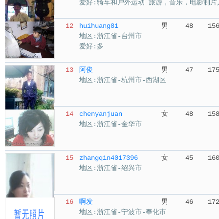
爱好:骑车和户外运动 旅游，音乐，电影制片
12
huihuang81
男
48
15
地区:浙江省-台州市
爱好:多
13
阿俊
男
47
17
地区:浙江省-杭州市-西湖区
14
chenyanjuan
女
48
15
地区:浙江省-金华市
15
zhangqin4017396
女
45
16
地区:浙江省-绍兴市
16
啊发
男
46
17
地区:浙江省-宁波市-奉化市