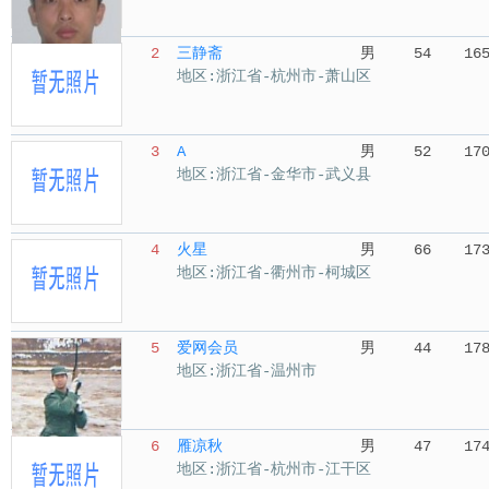
2
三静斋
男
54
16
地区:浙江省-杭州市-萧山区
3
A
男
52
17
地区:浙江省-金华市-武义县
4
火星
男
66
17
地区:浙江省-衢州市-柯城区
5
爱网会员
男
44
17
地区:浙江省-温州市
6
雁凉秋
男
47
17
地区:浙江省-杭州市-江干区