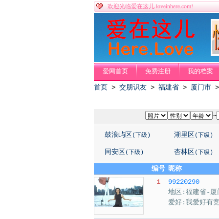
loveinhere.com!
欢迎光临爱在这儿
爱网首页
免费注册
我的档案
首页
>
交朋识友
>
福建省
>
厦门市
>
~
鼓浪屿区
湖里区
(下级)
(下级)
同安区
杏林区
(下级)
(下级)
编号
昵称
1
99220290
地区:福建省-厦
爱好:我爱好有