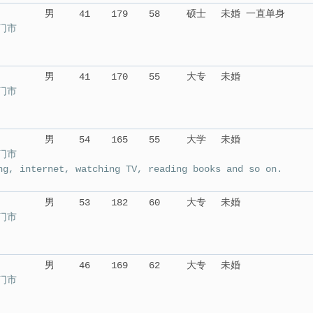
男
41
179
58
硕士
未婚 一直单身
门市
男
41
170
55
大专
未婚
门市
男
54
165
55
大学
未婚
门市
g, internet, watching TV, reading books and so on.
男
53
182
60
大专
未婚
门市
男
46
169
62
大专
未婚
门市