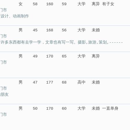
女
58
160
59
大学
离异 有子女
门市
页设计、动画制作
男
45
168
56
大学
未婚
门市
许多东西都有去学一学，文章也有写一写。摄影,旅游,策划,------
男
49
170
65
大学
离异
门市
男
47
177
68
高中
未婚
门市
的朋友
男
50
170
60
大学
未婚 一直单身
门市