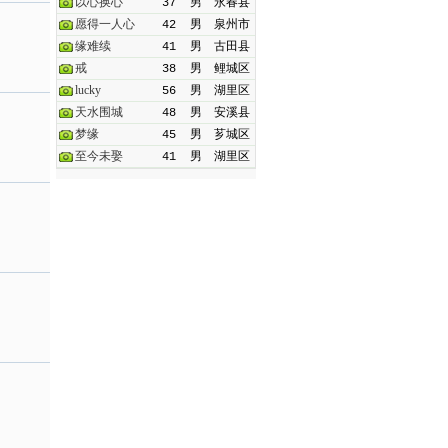
以心换心
37
男
永春县
愿得一人心
42
男
泉州市
缘难续
41
男
古田县
戒
38
男
鲤城区
lucky
56
男
湖里区
天水围城
48
男
安溪县
梦缘
45
男
芗城区
至今未娶
41
男
湖里区