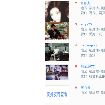
2
月影儿
地区:福建省-厦
爱好:写作、网
3
wpjy25
地区:福建省-厦
爱好:爱好广泛，
4
hwuangrxi
地区:福建省-厦
爱好:游泳
5
阿宝1977
地区:福建省-厦
爱好:结交真正
6
主心骨
地区:福建省-厦