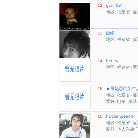
12
gzm_007
地区:福建省-厦
13
延续
地区:福建省-厦
14
brucy
地区:福建省-厦
15
★最熟悉的陌生
地区:福建省-厦
爱好:电脑 桌球
16
hitmanpeach
地区:福建省-厦
爱好:本人兴趣