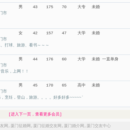
男
43
175
70
大专
未婚
门市
女
42
157
47
大学
未婚
门市
泳、打球、旅游、看书～～～
男
44
176
60
大学
未婚 一直单身
门市
听音乐，上网！！
男
45
170
65
高中
未婚
门市
，烹饪，登山，旅游。。。。好多好多~~~~~`
[进入下一页，查看更多会员]
友网
,
厦门征婚网
,
厦门征婚交友网
,
厦门婚介网
,
厦门交友中心