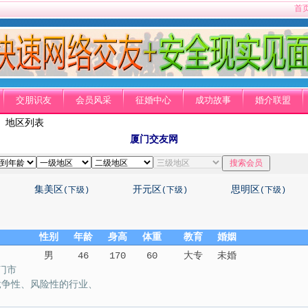
首
交朋识友
会员风采
征婚中心
成功故事
婚介联盟
 地区列表
厦门交友网
集美区
开元区
思明区
(下级)
(下级)
(下级)
性别
年龄
身高
体重
教育
婚姻
男
46
170
60
大专
未婚
门市
竞争性、风险性的行业、