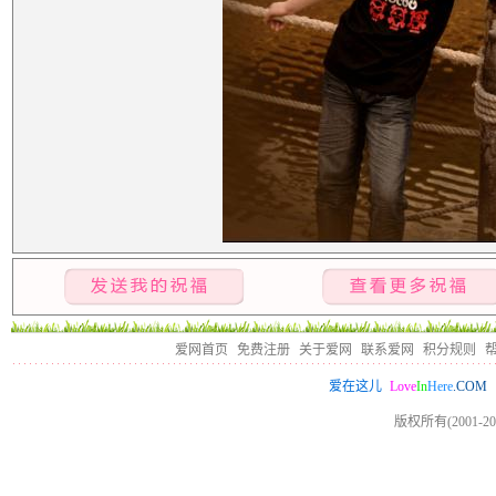
爱网首页
免费注册
关于爱网
联系爱网
积分规则
Love
In
Here
.COM
爱在这儿
版权所有(2001-20