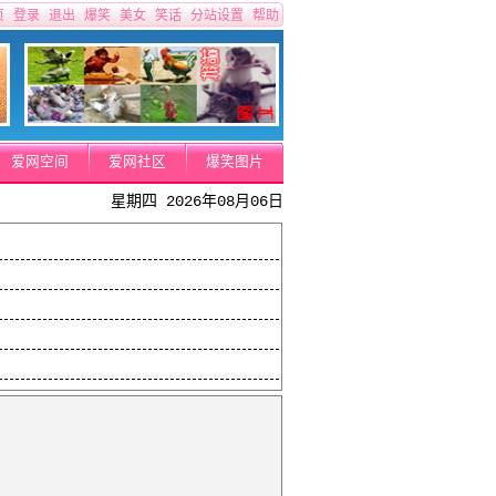
页
登录
退出
爆笑
美女
笑话
分站设置
帮助
爱网空间
爱网社区
爆笑图片
星期四 2026年08月06日