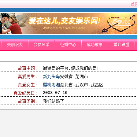
首
交朋识友
会员风采
征婚中心
成功故事
婚介联盟
故事主题:
谢谢爱的平台,促成我们的爱!
真爱男生:
新九头鸟
安徽省-芜湖市
真爱女生:
樱桃湘湘
湖北省-武汉市-武昌区
2008-07-16
真爱纪念日:
故事类别:
我们结婚了